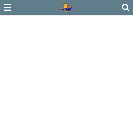
로그인
회원가입
Sketchbook5, 스케치북5
ABOUT
MILITARY
Sketchbook5, 스케치북5
TRAVEL
CONFUCIAN
PDS
POSTING
MY PIC
BOARD
CONTACT US