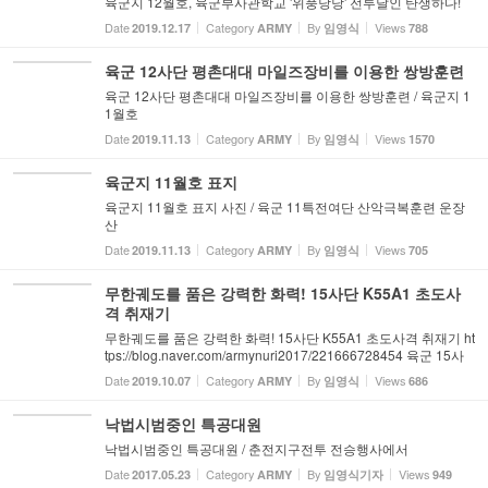
육군지 12월호, 육군부사관학교 '위풍당당' 전투달인 탄생하다!
Date
Category
By
Views
2019.12.17
ARMY
임영식
788
육군 12사단 평촌대대 마일즈장비를 이용한 쌍방훈련
육군 12사단 평촌대대 마일즈장비를 이용한 쌍방훈련 / 육군지 1
1월호
Date
Category
By
Views
2019.11.13
ARMY
임영식
1570
육군지 11월호 표지
육군지 11월호 표지 사진 / 육군 11특전여단 산악극복훈련 운장
산
Date
Category
By
Views
2019.11.13
ARMY
임영식
705
무한궤도를 품은 강력한 화력! 15사단 K55A1 초도사
격 취재기
무한궤도를 품은 강력한 화력! 15사단 K55A1 초도사격 취재기 ht
tps://blog.naver.com/armynuri2017/221666728454 육군 15사
단 충무포병대대는 지난 9월 17일(화) 자주포부대(K-55A1) 개편
Date
Category
By
Views
2019.10.07
ARMY
임영식
686
이후 기동부대와 연계한 초도사격을 실시했다.
낙법시범중인 특공대원
낙법시범중인 특공대원 / 춘전지구전투 전승행사에서
Date
Category
By
Views
2017.05.23
ARMY
임영식기자
949