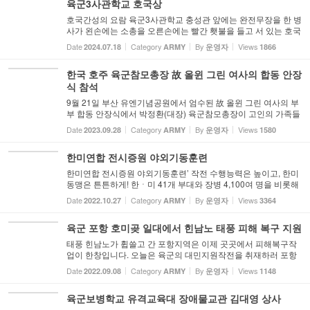
육군3사관학교 호국상
호국간성의 요람 육군3사관학교 충성관 앞에는 완전무장을 한 병
사가 왼손에는 소총을 오른손에는 빨간 횃불을 들고 서 있는 호국
상이 세워져 있다. 호국상 정면 아래에는 '우리의 푸른 기상 온 누
Date
Category
By
Views
2024.07.18
ARMY
운영자
1866
리에 떨치고저 충성벌의 맑은 정기 호국의 깊은 뜻을 알알이 ...
한국 호주 육군참모총장 故 올윈 그린 여사의 합동 안장
식 참석
9월 21일 부산 유엔기념공원에서 엄수된 故 올윈 그린 여사의 부
부 합동 안장식에서 박정환(대장) 육군참모총장이 고인의 가족들
에게 감사의 인사를 전하고 있다 9월 21일 부산 유엔기념공원에
Date
Category
By
Views
2023.09.28
ARMY
운영자
1580
서 엄수된 6·25 전쟁 당시 호주 육군 제3대대의 첫 지휘관으로
참...
한미연합 전시증원 야외기동훈련
한미연합 전시증원 야외기동훈련’ 작전 수행능력은 높이고, 한미
동맹은 튼튼하게! 한ㆍ미 41개 부대와 장병 4,100여 명을 비롯해
11개 유관기관이 참석한 한미 연합 전시증원 야외기동 훈련 현장
Date
Category
By
Views
2022.10.27
ARMY
운영자
3364
입니다. 이번 훈련은 실제로 교대하는 미 순환배치(KRF) 전력의
...
육군 포항 호미곶 일대에서 힌남노 태풍 피해 복구 지원
태풍 힌남노가 휩쓸고 간 포항지역은 이제 곳곳에서 피해복구작
업이 한창입니다. 오늘은 육군의 대민지원작전을 취재하러 포항
시 남구 호미곶면 강사2리에 다녀왔습니다. 육군은 7일, 태풍피
Date
Category
By
Views
2022.09.08
ARMY
운영자
1148
해를 입은 포항과 경주, 부산을 비롯한 전국 곳곳에 병력 3,300여
명...
육군보병학교 유격교육대 장애물교관 김대영 상사