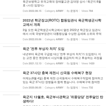
육군보병학교 유격교육대 장애물교관 김대영 상사 / 육군지 8월
호 <사진 임영식>
Date
Category
By
Views
2022.08.15
ARMY
운영자
784
2022년 학군장교(ROTC) 합동임관식 육군학생군사학
교에서 개최
3일 오전 육군학생군사학교에서 열린 2022년 학군장교 임관식
에서 서욱 국방부장관이 대통령상을 수상한 김세희 소위와 주먹
인사를 하고 있다. 3일 오전 육군학생군사학교에서 열린 2022년
Date
Category
By
Views
2022.03.06
ARMY
운영자
1150
학군장교 임관식에서 남영신 육군참모총장이 금강현 소위에게
육군참...
육군 '전투 부상자 처치' 도입
내년부터 육군에 구급법 대신 '전투 부상자 처치'가 도입된다. 이
는 교전 중인 현장에서 사상자를 응급처치 하고 후송하는 과정을
다루며, 미 국방부가 개발한 TCCC(Tactical Combat Casualty C
Date
Category
By
Views
2021.12.13
ARMY
임영식
1420
are)를 기반으로 한다. 지금은 군단급 부대별로 전문교관을 양
성...
육군 37사단 충북 제천시 산곡동 수해복구 현장
어제는(8월 4일) 충북 제천 산곡동에서 수해복구작업에 참여하고
있는 육군 37사단 장병들과 함께 했습니다. 수해복구에 참여한
육군 장병들 정말 내 집처럼 내 가족의 일처럼 열심히 구슬땀을
Date
Category
By
Views
2020.08.05
ARMY
임영식
732
흘리고 있었습니다. 사진을 전송하고 좀 늦게 현장을 나왔는데
동...
육군지 12월호, 육군부사관학교 '위풍당당' 전투달인 탄
생하다!