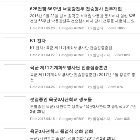
625전쟁 66주년 낙동강전투 전승행사 전투재현
2016년 9월 23일 경북 칠곡군 석적읍 낙동강 둔치에서 열린 625
전쟁 66주년 낙동강전투 전승행사에서 당시 전투를 재현하고 있
다.
Date
Category
By
Views
2017.05.20
ARMY
임영식
1085
K1 전차
K1 전차 / 육군 제11기계화보병사단 전술집중훈련
Date
Category
By
Views
2017.04.27
ARMY
임영식기자
820
육군 제11기계화보병사단 전술집중훈련
육군 제11기계화보병사단 전술집중훈련 / 2017년 4월 강원도 홍
천
Date
Category
By
Views
2017.04.26
ARMY
임영식
876
분열중인 육군3사관학교 생도들
분열중인 육군3사관학교 생도들 / 육군3사관학교 졸업식 2017년
2월 28일
Date
Category
By
Views
2017.04.15
ARMY
임영식기자
835
육군3사관학교 졸업식 성화 점화
육군3사관학교 졸업식 성화 점화 / 2017년 2월 28일