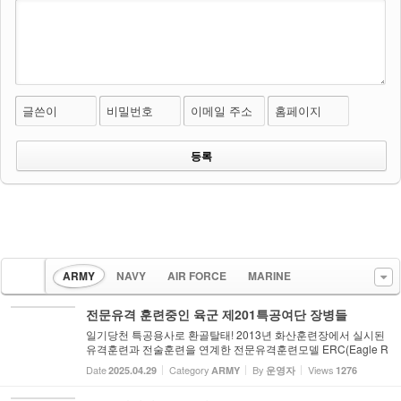
글쓴이
비밀번호
이메일 주소
홈페이지
ARMY
NAVY
AIR FORCE
MARINE
전문유격 훈련중인 육군 제201특공여단 장병들
일기당천 특공용사로 환골탈태! 2013년 화산훈련장에서 실시된
유격훈련과 전술훈련을 연계한 전문유격훈련모델 ERC(Eagle R
ange Course)훈련에서 육군 제201특공여단 장병들이 수색견과
Date
Category
By
Views
2025.04.29
ARMY
운영자
1276
함께 츨동하고 있다. 사진 임영식기자 2013년 화산훈련장에서 실
시된 유...