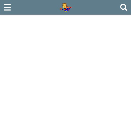
로그인
회원가입
Sketchbook5, 스케치북5
ABOUT
MILITARY
Sketchbook5, 스케치북5
TRAVEL
CONFUCIAN
PDS
POSTING
MY PIC
BOARD
CONTACT US