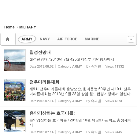
Home
MILITARY
ARMY
NAVY
AIR FORCE
MARINE
칠성전망대
칠성전망대 / 2013년 7월 425고지전투 기념행사에서
Date
Category
By
Views
2013.08.02
ARMY
슈퍼맨
11332
전우마라톤대회
제9회 전우마라톤대회 출발모습, 한미동맹 60주년 제10회 전우
마라톤대회는 2013년 9월 28일 상암 월드컵경기장에서 열린다.
Date
Category
By
Views
2013.07.14
ARMY
슈퍼맨
4873
음악감상하는 호국이들!
음악강삼하는 호국이들 / 2012년 10월 육군3사관학교 충성제에
서
Date
Category
By
Views
2013.07.14
ARMY
슈퍼맨
9445