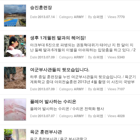
승진훈련장
Date
Category
By
Views
2013.07.14
ARMY
슈퍼맨
7770
생후 1개월된 딸과의 헤어짐!
아크부대 6진으로 파병되는 권동혁대위가 태어난 지 한 달이 지
난 둘째 딸과 6개월의 이별을 아쉬워하는 입맞춤을 하고 있다. / 2
013년 7월 아크부대 6진 환송식중 촬영 http://armynuri.tistory.co
Date
Category
By
Views
2013.07.09
ARMY
슈퍼맨
5340
m/783
여군부사관들의 뒷모습입니다.
하루 종일 훈련장을 누빈 여군부사관들의 뒷모습입니다. / 육군기
계화학교 중대 야외전술훈련 2013년 4월 촬영 이 사진이 국방부
페이스북에 소개됐네요!
Date
Category
By
Views
2013.07.09
ARMY
슈퍼맨
7107
플레어 발사하는 수리온
플레어 발사하는 수리온 / 수리온 전력화 행사
Date
Category
By
Views
2013.07.07
ARMY
슈퍼맨
4028
육군 훈련부사관
육군 훈련부사관 / 육군 부사관학교