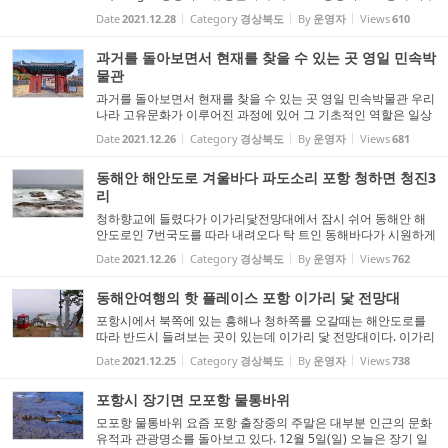
흥해읍 칠포리 201 영일 칠포리 암각화군의 바위그림들은 1989
Date
2021.12.28
Category
경상북도
By
운영자
Views
610
년 처음 발견된 이래 1994년까지 추가로 발견되어 그 규모에 있...
과거를 돌아보면서 현재를 찾을 수 있는 곳 영일 민속박
물관
과거를 돌아보면서 현재를 찾을 수 있는 곳 영일 민속박물관 우리
나라 고유문화가 이루어진 과정에 있어 그 기초적인 역할은 일상
생활에 사용되었던 각종 민속 생활용구가 중요한 자리를 차지하
Date
2021.12.26
Category
경상북도
By
운영자
Views
681
였으나 급변하는 현대 물질문명에 의해 점차 사라져가고 있다.
이...
동해안 해안도로 겨울바다 파도소리 포항 청하면 청진3
리
청하향교에 들렸다가 이가리닻전망대에서 잠시 쉬어 동해안 해
안도로인 7번국도를 따라 내려오다 탁 트인 동해바다가 시원하게
바라다 보이는 곳이 있어 잠시 차를 세웠다. 큰방파제와 작은 방
Date
2021.12.26
Category
경상북도
By
운영자
Views
762
파제가 서로 등을 돌리고 뻗어 있는 청진3리, 넓고 평평한 수중여
...
동해안여행의 핫 플레이스 포항 이가리 닻 전망대
포항시에서 북쪽에 있는 흥해나 청하쪽를 오갈때는 해안도로를
따라 반드시 들려보는 곳이 있는데 이가리 닻 전망대이다. 이가리
닻 전망대는 올해 4월에 들려 블로그에 포스팅 한적이 있는데 이
Date
2021.12.25
Category
경상북도
By
운영자
Views
738
번에는 이가리 닻 전망대에서 겨울바람과 함께 밀려오는 파도
소...
포항시 장기면 모포항 물통바위
모포항 물통바위 요즘 포항 출장중의 주말은 대부분 인근의 문화
유적과 관광명소를 돌아보고 있다. 12월 5일(일) 오늘은 장기 일