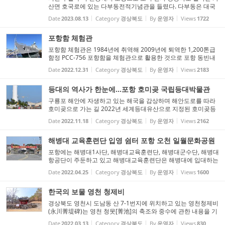
산면 호국로에 있는 다부동전적기념관을 들렸다. 다부동은 대국
북방 22km에 위치한 지역으로 상주와 안동에서 대구로 통하는 5
Date
2023.08.13
Category
경상북도
By
운영자
Views
1722
번, 25번 도로가 합쳐지고, 왜관으로 향하는 903번 지방도로의
시...
포항함 체험관
포항함 체험관은 1984년에 취역해 2009년에 퇴역한 1,200톤급
함정 PCC-756 포항함을 체험관으로 활용한 것으로 포항 동빈내
항에 2010년 6월 12일 포항 시민의 날에 개관했다. 포항해상공원
Date
2022.12.31
Category
경상북도
By
운영자
Views
2183
캐릭터테마파크를 돌아보고 인근 동빈큰다리 옆에 있는 포항함
체험...
등대의 역사가 한눈에...포항 호미곶 국립등대박물관
구룡포 해안에 자생하고 있는 해국을 감상하며 해안도로를 따라
호미곶으로 가는 길 2022년 세계등대유산으로 지정된 호미곶등
대가 보인다. 지난번 호미곶등대를 방문하였을때 코로나-19로 인
Date
2022.11.18
Category
경상북도
By
운영자
Views
2162
해 개방하고 있지 않았던 국립등대박물관을 관람 했다. 등대는 고
대...
해병대 교육훈련단 입영 쉼터 포항 오천 일월문화공원
포항에는 해병대1사단, 해병대교육훈련단, 해병대군수단, 해병대
항공단이 주둔하고 있고 해병대교육훈련단은 해병대에 입대하는
신병들이 매월 입영하는 곳이다. 해병대 입영시 신병들은 기존에
Date
2022.04.25
Category
경상북도
By
운영자
Views
1600
는 교육훈련단 정문 1개소로 입영했으나 주변도로 교통혼잡 현
상...
한국의 보물 영천 청제비
경상북도 영천시 도남동 산 7-1번지에 위치하고 있는 영천청제비
(永川菁堤碑)는 영천 청못[菁池]의 축조와 중수에 관한 내용을 기
록한 비석으로 1969년 11월 21일 보물 제517호로 지정됐다. 이
Date
2022.03.13
Category
경상북도
By
운영자
Views
830