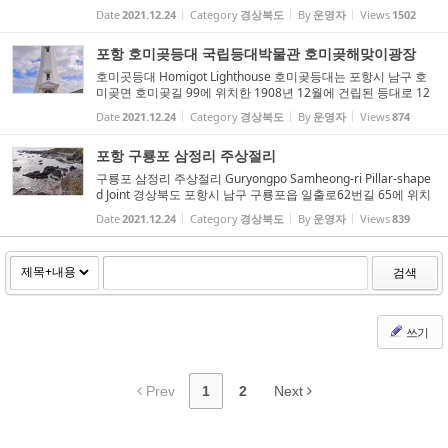
출암에 들려 일출을 보고 모포항 물통바위를 답사 한 후 해안도로
Date
2021.12.24
Category
경상북도
By
운영자
Views
1502
를 이용하여 구룡포와 호미곶을 경유했다. 모포항 물통바위는
'K...
포항 호미곶등대 국립등대박물관 호미곶해맞이광장
호미곳등대 Homigot Lighthouse 호미곶등대는 포항시 남구 호
미곶면 호미곶길 99에 위치한 1908년 12월에 건립된 등대로 12
월 20일 최초 점등했다. 경상북도 기념물 제39호이다. 기초에서
Date
2021.12.24
Category
경상북도
By
운영자
Views
874
부터 동탑의 중간부분까지 곡선을 그리면서 폭이 점차 좁아지는
형태로,...
포항 구룡포 삼정리 주상절리
구룡포 삼정리 주상절리 Guryongpo Samheong-ri Pillar-shape
d Joint 경상북도 포항시 남구 구룡포읍 일출로62번길 65에 위치
한 구룡포 삼정리 주상절리는 구룡포해수욕장과 연이어 위치하
Date
2021.12.24
Category
경상북도
By
운영자
Views
839
고 있다. 구룡포 주상절리는 수직으로 형성된 포항 달전리 주상절
리와 ...
검색
쓰기
Prev
1
2
Next