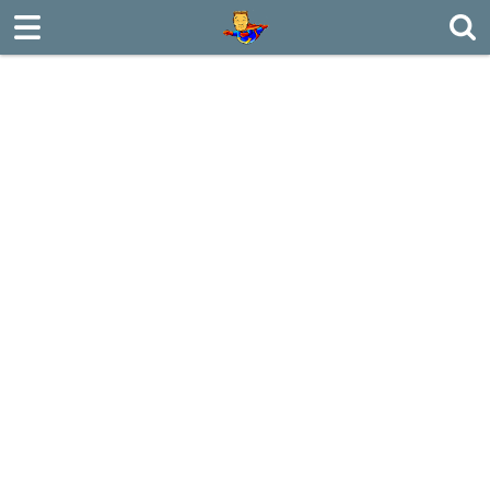
로그인
회원가입
Sketchbook5, 스케치북5
ABOUT
MILITARY
Sketchbook5, 스케치북5
TRAVEL
CONFUCIAN
PDS
POSTING
MY PIC
BOARD
CONTACT US