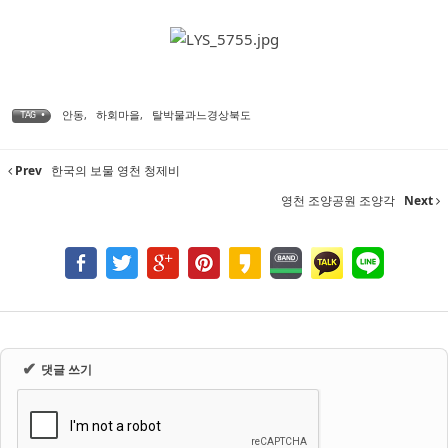
안동
,
하회마을
,
탈박물과느경상북도
TAG •
Prev
한국의 보물 영천 청제비
영천 조양공원 조양각
Next
✔
댓글 쓰기