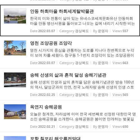
비는 신라시대(新羅時代)청못이라는 저수지 수축과 관련 있는
양...
안동 하회마을 하회세계탈박물관
한국의 미와 전통이 살아 있는 유네스코세계문화유산 안동하회
마을 안동 병산서원을 돌아보고 나오는 길에 내리기 시작한 비는
계속이고 시간도 4시가 되어가지만 한국의 미와전통이 살아있는
Date
2022.03.07
Category
경상북도
By
운영자
Views
557
유네스코 세계문화유산으로 등재된 안동 하회마을로 향했다. 주
차...
영천 조양공원 조양각
영천 시가지의 중심을 관통하는 도로를 지나다 천변쪽으로 누각
이 보여 차를 세웠다. 창구동 1-1번지 조양각이 있는 조양공원이
다. 영천시는 조양각 일대를 조양공원으로 조성했는데 조양공원
Date
2022.03.07
Category
경상북도
By
운영자
Views
663
에는 왕평 이응호의 황성옛터 노래비, 한국 여성 최초로 조선일보
...
송해 선생의 삶과 흔적 달성 송해기념관
송해 선생의 인생과 삶의 흔적을 담은 송해기념관은 방송 100년
의 역사, 달성군과의 인연, 전국 노래자랑 송해 선생의 인생 스토
리를 만나 볼 수 있다. 2일 달성군과 군시설관리공단에 따르면 옥
Date
2022.02.25
Category
경상북도
By
운영자
Views
565
포읍 기세리에 위치한 송해 기념관은 지난해 12월 2일 개관한
이...
옥연지 송해공원
오늘은 청계천, 자라섬에 이어 전국 세번째로 선정된 대한민국 명
소인 송해공원을 소개한다. 송해공원은 봄이면 만개하는 벚꽃길
로 유면한 달성군 옥포읍 기세리 옥연지 일대의 수변공원으로 ,
Date
2022.02.21
Category
경상북도
By
운영자
Views
650
영남권의 새로은 관광명소로 자리매김하고 있다. 달성군은 유명
방...
포항 칠포리 해오름전망대