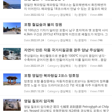
영일만 북파랑길 해파랑길 18코스는 칠포해변에서 화진해변까
지 이어진다. 해파랑길 18코스에서 만날 수 있는 곳 칠포리 해오
름전망대를 소개한다. 천혜의 해안 절경과 바닷바람이 맞아주는
Date
2022.02.12
Category
경상북도
By
운영자
Views
694
흥해읍 칠포1리와 오도1리 간 해안도보길인 ‘동해안 연안녹색
길’은 2...
포항 철길숲과 불의 정원
약 100년간 기차가 달리던 포항시 남구 효자역과 옛 포항역 사이
4.3km 구간은 2015년 KTX포항역 이전으로 폐철도가 되었다. 그
러나 이 포항 도심의 폐철도부지는 2018년 숲길로 탈바꿈해 시민
Date
2022.01.24
Category
경상북도
By
운영자
Views
746
의 품으로 돌아왔다. 포항 철길숲(Forail)은 미래지향적인 도시
재...
자연이 만든 작품 국가지질공원 경주 양남 주상절리
주상절리는 화산활동으로 분출한 1000℃ 이상의 용암이 냉각 ·
수축하여 굳어지면 틈이 만들어지는데 이를 절리라 하며，용암
은 굳을 때 표면부터 다각형의 균열이 깊은 곳으로 식이가며 커다
Date
2022.01.21
Category
경상북도
By
운영자
Views
665
란 기둥 모양(주상절리)이 형성되는데 이때，용암이 식는 속도와
방...
포항 영일만 북파랑길 2코스 망호정
망호정 포항 출장중에는 자동차전용도로보다는 동해안의 정취를
한껏 느낄 수 있는 드라이브코스인 7번 국도를 자주 이용하게 된
다. 오늘도 조사리에 다녀오며 7번국도를 따라 용한리까지 내려
Date
2021.12.29
Category
경상북도
By
운영자
Views
1101
오다가 그간 지나치기만 했던 망호정에 잠시 들렸다. 망호정이
있...
영일 칠포리 암각화
영일 칠포리 암각화군 迎日 七補里 岩刻盡群 Petroglyph at Chilp
ori, Yeognil 경상북도 유형문화재 제249호 경상북도 포항시 북구