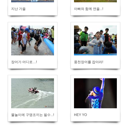
지난 가을
아빠와 함께 연을...!
장어가 어디로....!
풍천장어를 잡아라!
물놀이에 구명조끼는 필수...!
HEY YO