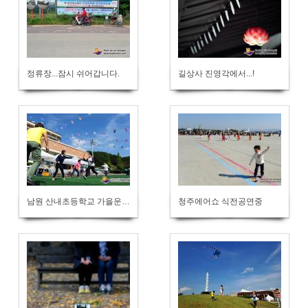
정류장...잠시 쉬어갑니다.
길상사 진영각에서...!
남원 산내초등학교 가을운동회
청주에어쇼 식전공연중