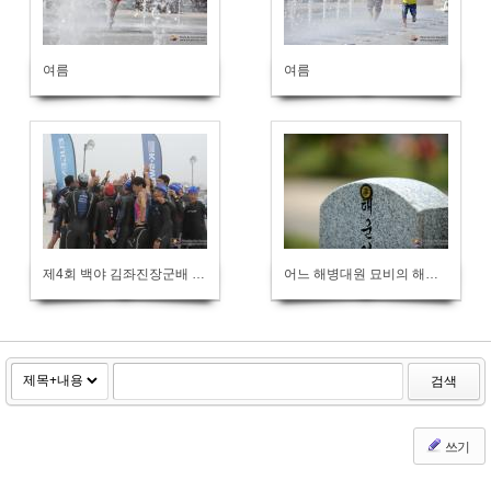
여름
여름
제4회 백야 김좌진장군배 트라이애슬론대회
어느 해병대원 묘비의 해병대앵카
검색
쓰기