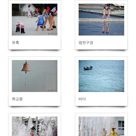
유혹
염전구경
학교종
바다