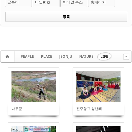
글쓴이
비밀번호
이메일 주소
홈페이지
PEAPLE
PLACE
JEONJU
NATURE
LIFE
나무꾼
전주향교 성년례