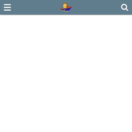
로그인
회원가입
Sketchbook5, 스케치북5
ABOUT
MILITARY
Sketchbook5, 스케치북5
TRAVEL
CONFUCIAN
PDS
POSTING
MY PIC
BOARD
CONTACT US