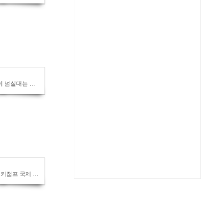
보랏빛 물결이 넘실대는 경주 황성공원 맥문동
2019 평창 스키점프 국제 스키연맹(FIS)컵 대회