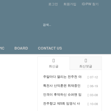
로그인
회원가입
ID/PW 찾기
PIC
BOARD
CONTACT US
최신글
최신댓글
주말마다 열리는 전주천 야
07-12
간 플리마켓 전주 윤...
특전사 산악훈련 취재중인
06-19
임영식기자
인격이 후덕하신 슈퍼맨 임
03-08
영식작가님
전주향교 제5회 임영식 사
10-08
진전 개전, 10월 12일까지