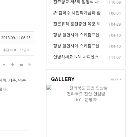
전주향교 제5회 임영식 사
10-08
진전 '봉행'
故 김학수 사진작가님과 함
06-04
께
전문유격 훈련중인 육군 제
04-29
201특공여단 장병들
평창 알펜시아 스키점프센
04-16
2013.09.11 06:25
터 제54회 대한스키협...
평창 알펜시아 스키점프센
04-16
추천 수
0
댓글
0
터에서
안녕하세요 tvN [사피엔스
11-07
스튜디오]입니다. 사...
GALLERY
more +
원칙, 기준, 명분
했다.
육군 논산훈련소 입영심사대
전라북도 진안 인삼밭
Y :
운영자
BY :
운영자