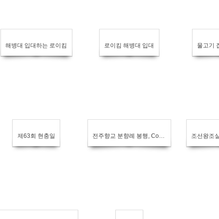
해병대 입대하는 로이킴
로이킴 해병대 입대
물고기 
제63회 현충일
전주향교 분향례 봉행, Confucian rite
조선왕조실