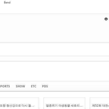
Band
BY :
운영자
SPORTS
SHOW
ETC
PDS
포항 형산강으로 다시 돌아온 물수리
멸종위기 야생동물 새호리기(새홀리기) 육추