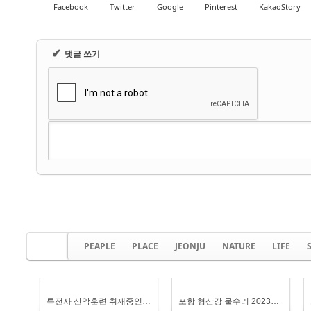
Facebook
Twitter
Google
Pinterest
KakaoStory
BY :
운영자
BY :
운영자
✔
댓글 쓰기
PEAPLE
PLACE
JEONJU
NATURE
LIFE
특전사 산악훈련 취재중인 임영식기자
포항 형산강 물수리 2023년 10월 10일