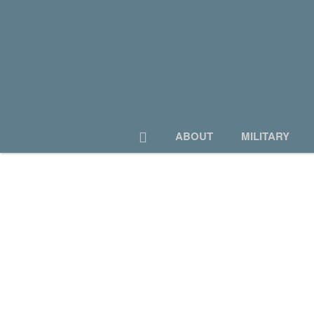
로그인
회원가입
Sketchbook5, 스케치북5
ABOUT
전체보기
MILITARY
Sketchbook5, 스케치북5
TRAVEL
ABOUT
MILITARY
CONFUCIAN
PDS
POSTING
MY PIC
BOARD
CONTACT US