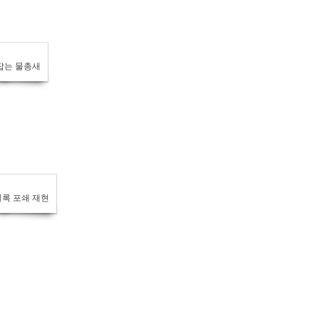
잡는 물총새
록 포쇄 재현