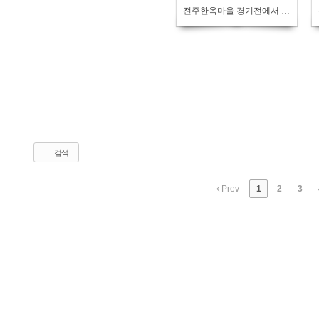
전주한옥마을 경기전에서 조선왕조실록 포쇄 재현 행사 열려
검색
Prev
1
2
3