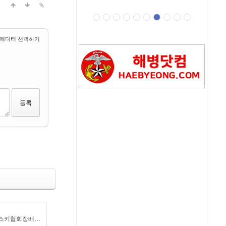
prev
next
에디터 선택하기
제52회 대한스키협회장배 전국스키점프대회