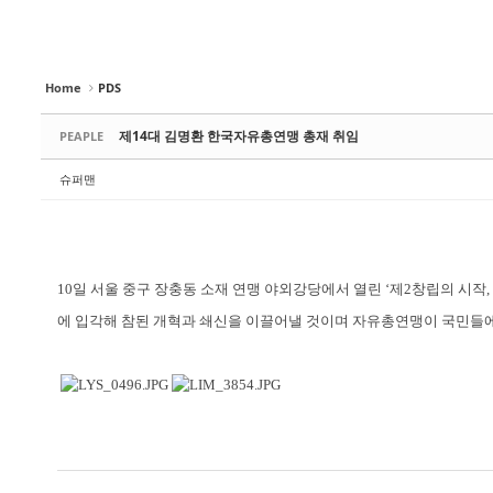
Home
PDS
제14대 김명환 한국자유총연맹 총재 취임
PEAPLE
슈퍼맨
10일 서울 중구 장충동 소재 연맹 야외강당에서 열린 ‘제2창립의 시작
에 입각해 참된 개혁과 쇄신을 이끌어낼 것이며 자유총연맹이 국민들에
포항 형산강으로 다시 돌아온 물수리
멸종위기 야생동물 새호리기(