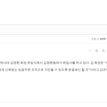
조회 수
5379
?
, 제14대 김명환 회장 취임식에서 김명환총재가 취임사를 하고 있다.
김 회장은 “
게 신뢰받는 믿음직한 조직으로 각인될 수 있도록 분골쇄신 할 것”이라고 강조
추억의 내무반 
B
새홀리기) 육추
제52회 대한스키협회장배 전국스키점프대회