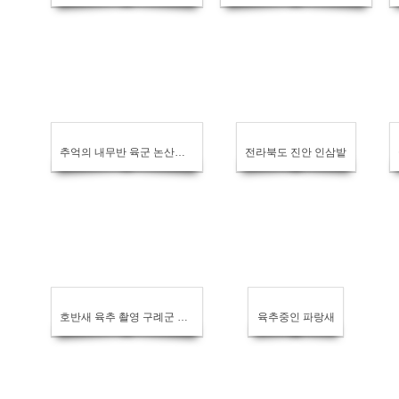
추억의 내무반 육군 논산훈련소 입영심사대
전라북도 진안 인삼밭
호반새 육추 촬영 구례군 산동면
육추중인 파랑새