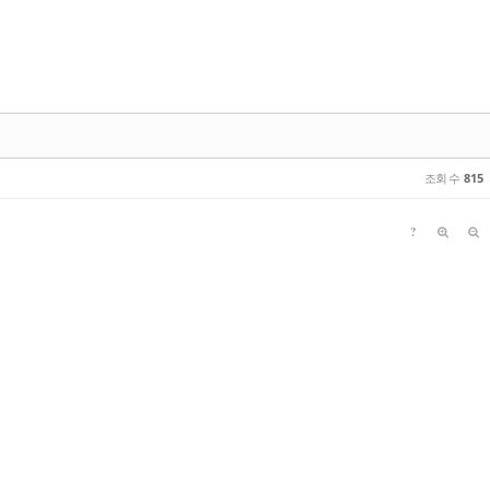
조회 수
815
?
새홀리기) 육추
제52회 대한스키협회장배 전국스키점프대회
추억의 내무반 