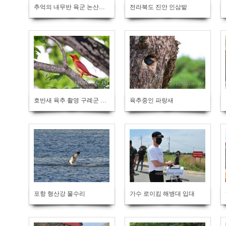
추억의 내무반 육군 논산훈련소 입영심사대
전라북도 진안 인삼밭
호반새 육추 촬영 구례군 산동면
육추중인 파랑새
포항 형산강 물수리
가수 로이킴 해병대 입대