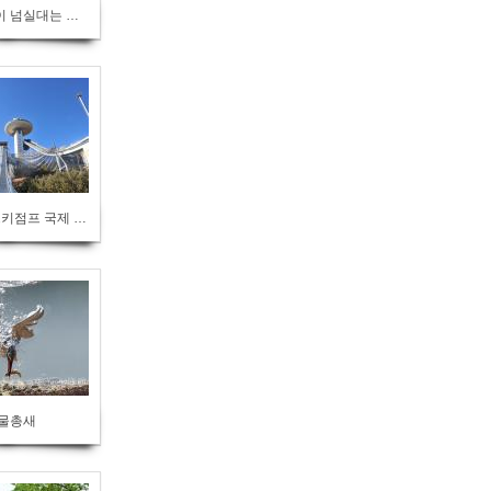
보랏빛 물결이 넘실대는 경주 황성공원 맥문동
2019 평창 스키점프 국제 스키연맹(FIS)컵 대회
 물총새