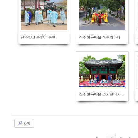
전주향교 분향례 봉행
전주한옥마을 청춘취타대
전주한옥마을 경기전에서 조선왕조실록 포쇄 재현 행사 열려
검색