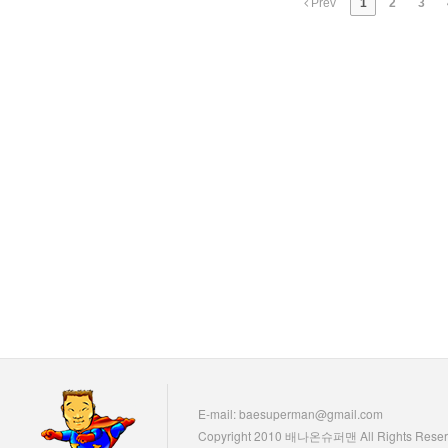
Prev
1
2
3
E-mail: baesuperman@gmail.com
Copyright 2010 배나온슈퍼맨 All Rights Reser