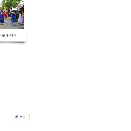
 포쇄 재현
쓰기