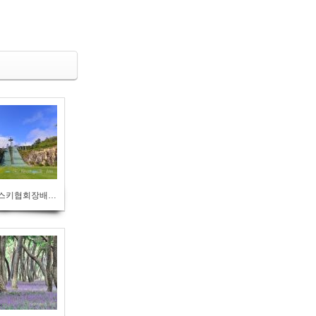
제52회 대한스키협회장배 전국스키점프대회