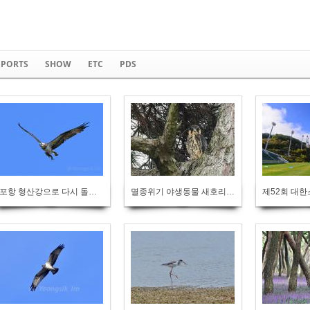
SPORTS
SHOW
ETC
PDS
포항 형산강으로 다시 돌아온 물수리
멸종위기 야생동물 새호리기(새홀리기) 육추