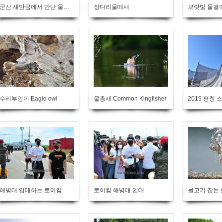
군산 새만금에서 만난 물수리
장다리물떼새
수리부엉이 Eagle owl
물총새 Common Kingfisher
해병대 입대하는 로이킴
로이킴 해병대 입대
물고기 잡는