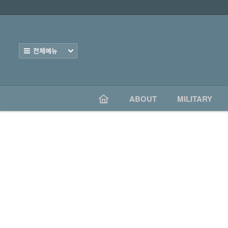
로그인
회원가입
Sketchbook5, 스케치북5
ABOUT
전체보기
MILITARY
Sketchbook5, 스케치북5
TRAVEL
ABOUT
MILITARY
CONFUCIAN
PDS
POSTING
MY PIC
BOARD
CONTACT US