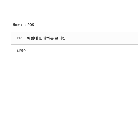
Home
PDS
해병대 입대하는 로이킴
ETC
임영식
포항 형산강으로 다시 돌아온 물수리
멸종위기 야생동물 새호리기(