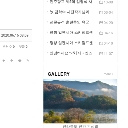
전주향교 제5회 임영식 사
10-08
진전 '봉행'
故 김학수 사진작가님과
06-04
함께
전문유격 훈련중인 육군
04-29
제201특공여단 장병들
평창 알펜시아 스키점프센
04-16
2020.06.16 08:09
터 제54회 대한스키협...
평창 알펜시아 스키점프센
04-16
추천 수
0
댓글
0
터에서
안녕하세요 tvN [사피엔스
11-07
스튜디오]입니다. 사...
GALLERY
more +
육군 논산훈련소 입영심사대
전라북도 진안 인삼밭