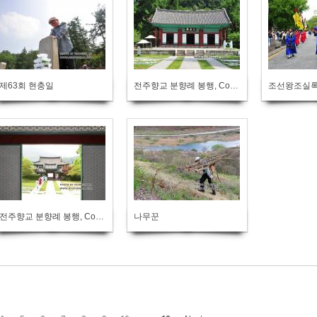
제63회 현충일
전주향교 분향례 봉행, Confucian rite
조선왕조실록
전주향교 분향례 봉행, Confucian rite
나무꾼