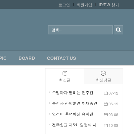
로그인
회원가입
ID/PW 찾기
PIC
BOARD
CONTACT US
최신글
최신댓글
주말마다 열리는 전주천
07-12
야간 플리마켓 전주 윤...
특전사 산악훈련 취재중인
06-19
임영식기자
인격이 후덕하신 슈퍼맨
03-08
임영식작가님
전주향교 제5회 임영식 사
10-08
진전 개전, 10월 12일까지